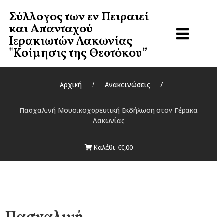
Σύλλογος των εν Πειραιεί
Σύλλογος των Εν Πειραιεί
και Απανταχού
Και Απανταχού
Ιερακιωτών Λακωνίας
Ιερακιωτών Λακωνίας
"Κοίμησις της Θεοτόκου”
"Κοίμησις Της Θεοτόκου”
Αρχική
/
Ανακοινώσεις
/
Αρχική
Πασχαλινή Μουσικοχορευτική Εκδήλωση στον Γέρακα
Λακωνίας
Για το Σύλλογο
Καλάθι
€0,00
Πληρωμές
Επικοινωνία