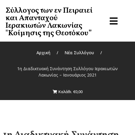
Σύλλογος των εν Πειραιεί
Σύλλογος των Εν Πειραιεί
και Απανταχού
Και Απανταχού
Ιερακιωτών Λακωνίας
Ιερακιωτών Λακωνίας
"Κοίμησις της Θεοτόκου”
"Κοίμησις Της Θεοτόκου”
Αρχική
/
Νέα Συλλόγου
/
Αρχική
1η Διαδικτυακή Συνάντηση Συλλόγου Ιερακιωτών
Λακωνίας – Ιανουάριος 2021
Για το Σύλλογο
Καλάθι
€0,00
Πληρωμές
Επικοινωνία