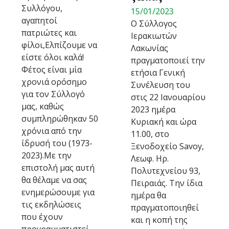
Συλλόγου,
15/01/2023
αγαπητοί
Ο Σύλλογος
πατριώτες και
Ιερακιωτών
φίλοι,Ελπίζουμε να
Λακωνίας
είστε όλοι καλά!
πραγματοποιεί την
Φέτος είναι μία
ετήσια Γενική
χρονιά ορόσημο
Συνέλευση του
για τον Σύλλογό
στις 22 Ιανουαρίου
μας, καθώς
2023 ημέρα
συμπληρώθηκαν 50
Κυριακή και ώρα
χρόνια από την
11.00, στο
ίδρυσή του (1973-
Ξενοδοχείο Savoy,
2023).Με την
Λεωφ. Ηρ.
επιστολή μας αυτή
Πολυτεχνείου 93,
θα θέλαμε να σας
Πειραιάς. Την ίδια
ενημερώσουμε για
ημέρα θα
τις εκδηλώσεις
πραγματοποιηθεί
που έχουν
και η κοπή της