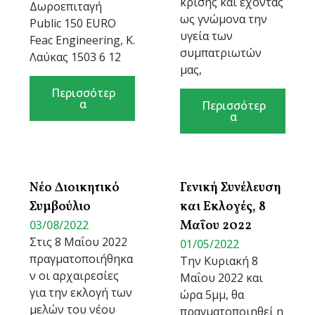
κρίσης και έχοντας
Δωροεπιταγή
ως γνώμονα την
Public 150 EURO
υγεία των
Feac Engineering, Κ.
συμπατριωτών
Λαύκας 1503 6 12
μας,
Περισσότερ
α
Περισσότερ
α
Νέο Διοικητικό
Γενική Συνέλευση
Συμβούλιο
και Εκλογές, 8
03/08/2022
Μαΐου 2022
Στις 8 Μαΐου 2022
01/05/2022
πραγματοποιήθηκα
Την Κυριακή 8
ν οι αρχαιρεσίες
Μαΐου 2022 και
για την εκλογή των
ώρα 5μμ, θα
μελών του νέου
πραγματοποιηθεί η