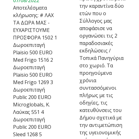
07/08/2022
την καραντίνα δύο
Αποτελέσματα
ετών που ο
κλήρωσης: # ΛΑΧ
Σύλλογος μας
ΤΑ ΔΩΡΑ ΜΑΣ -
αποφάσισε να
ΕΥΧΑΡΙΣΤΟΥΜΕ
οργανώσει τις 2
ΠΡΟΣΦΟΡΑ 1502 1
παραδοσιακές
Δωροεπιταγή
εκδηλώσεις /
Plaisio 500 EURO
Τοπικά Πανηγύρια
Med Frigo 1516 2
στο χωριό. Τα
Δωροεπιταγή
προηγούμενα
Plaisio 500 EURO
χρόνια
Med Frigo 1269 3
συντασσόμενοι
Δωροεπιταγή
πλήρως με τις
Public 200 EURO
οδηγίες, τις
Microglobals, Κ.
κατευθύνσεις του
Λαύκας 551 4
Δήμου σχετικά με
Δωροεπιταγή
την αντιμετώπιση
Public 200 EURO
της υγειονομικής
Sleed 1268 5