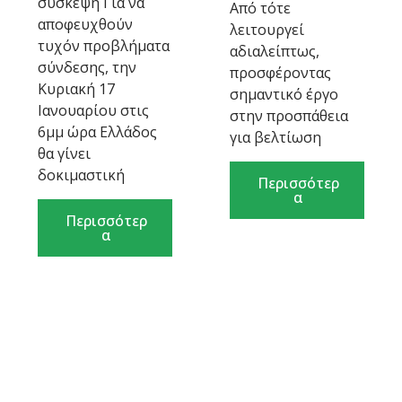
σύσκεψη Για να
Από τότε
αποφευχθούν
λειτουργεί
τυχόν προβλήματα
αδιαλείπτως,
σύνδεσης, την
προσφέροντας
Κυριακή 17
σημαντικό έργο
Ιανουαρίου στις
στην προσπάθεια
6μμ ώρα Ελλάδος
για βελτίωση
θα γίνει
δοκιμαστική
Περισσότερ
α
Περισσότερ
α