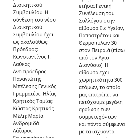
Διοικητικού
ετήσια Γενική
Συμβουλίου. Η
Συνέλευση του
σύνθεση του νέου
Συλλόγου στην
Διοικητικού
αίθουσα Εις Υγείαν,
Συμβουλίου έχει
Παπαστράτου και
ως ακολούθως:
Θερμοπυλών 30
Πρόεδρος:
στον Πειραιά (πίσω
Κωνσταντίνος Γ.
από τον Άγιο
Λαύκας
Διονύσιο). Η
Αντιπρόεδρος:
αίθουσα έχει
Παναγιώτης
χωρητικότητα 300
Μπέλεσης Γενικός
ατόμων, το οποίο
Γραμματέας: Ηλίας
μας επιτρέπει να
Κρητικός Ταμίας:
πετύχουμε μεγάλη
Κώστας Κρητικός
αραίωση των
Μέλη: Μαρία
συμμετεχόντων
Ανδρομιδά
και πάντα σύμφωνα
Λάζαρος
με τα ισχύοντα