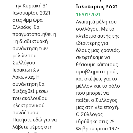
Την Κυριακή 31
Ιανουάριος 2021
Ιανουαρίου 2021,
16/01/2021
στις 4μμ ώρα
Αγαπητά μέλη του
Ελλάδος, θα
συλλόγου, Με το
πραγματοποιηθεί η
κλείσιμο αυτής της
1η διαδικτυακή
ιδιαίτερης για
συνάντηση των
όλους μας χρονιάς,
μελών του
σκεφτήκαμε να
Συλλόγου
θέσουμε κάποιους
Ιερακιωτών
προβληματισμούς
Λακωνίας. Η
και σκέψεις για το
συνάντηση θα
μέλλον και το ρόλο
διεξαχθεί μέσω
που μπορεί να
του ακόλουθου
παίξει ο Σύλλογος
ηλεκτρονικού
μας στη νέα εποχή.
συνδέσμου:
Ο Σύλλογος
Πατήστε εδώ για να
ιδρύθηκε στις 25
λάβετε μέρος στη
Φεβρουαρίου 1973.