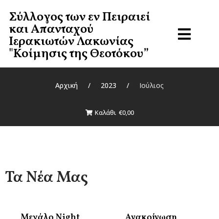
Σύλλογος των εν Πειραιεί
Σύλλογος των Εν Πειραιεί
και Απανταχού
Και Απανταχού
Ιερακιωτών Λακωνίας
Ιερακιωτών Λακωνίας
"Κοίμησις της Θεοτόκου”
"Κοίμησις Της Θεοτόκου”
Αρχική
/
2023
/
Ιούλιος
Αρχική
Καλάθι
€0,00
Για το Σύλλογο
Πληρωμές
Τα Νέα Μας
Επικοινωνία
Μεγάλο Night
Ανακοίνωση