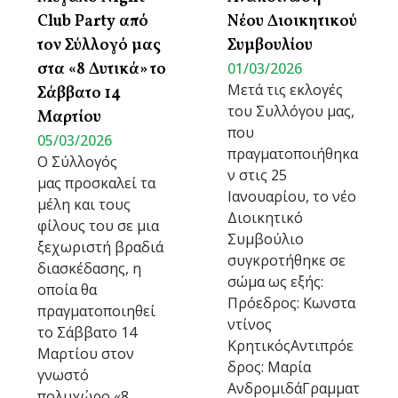
Club Party από
Νέου Διοικητικού
τον Σύλλογό μας
Συμβουλίου
στα «8 Δυτικά» το
01/03/2026
Μετά τις εκλογές
Σάββατο 14
του Συλλόγου μας,
Μαρτίου
που
05/03/2026
πραγματοποιήθηκα
Ο Σύλλογός
ν στις 25
μας προσκαλεί τα
Ιανουαρίου, το νέο
μέλη και τους
Διοικητικό
φίλους του σε μια
Συμβούλιο
ξεχωριστή βραδιά
συγκροτήθηκε σε
διασκέδασης, η
σώμα ως εξής:
οποία θα
Πρόεδρος: Κωνστα
πραγματοποιηθεί
ντίνος
το Σάββατο 14
ΚρητικόςΑντιπρόε
Μαρτίου στον
δρος: Μαρία
γνωστό
ΑνδρομιδάΓραμματ
πολυχώρο «8