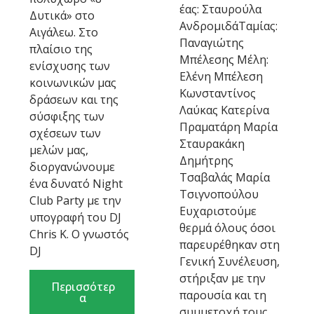
έας: Σταυρούλα
Δυτικά» στο
ΑνδρομιδάΤαμίας:
Αιγάλεω. Στο
Παναγιώτης
πλαίσιο της
Μπέλεσης Μέλη:
ενίσχυσης των
Ελένη Μπέλεση
κοινωνικών μας
Κωνσταντίνος
δράσεων και της
Λαύκας Κατερίνα
σύσφιξης των
Πραματάρη Μαρία
σχέσεων των
Σταυρακάκη
μελών μας,
Δημήτρης
διοργανώνουμε
Τσαβαλάς Μαρία
ένα δυνατό Night
Τσιγνοπούλου
Club Party με την
Ευχαριστούμε
υπογραφή του DJ
θερμά όλους όσοι
Chris K. Ο γνωστός
παρευρέθηκαν στη
DJ
Γενική Συνέλευση,
στήριξαν με την
Περισσότερ
παρουσία και τη
α
συμμετοχή τους