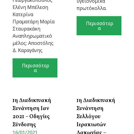
Γεωργακόπουλος
υγειονομικά
Ελένη Μπέλεση
πρωτόκολλα.
Κατερίνα
Πραματάρη Μαρία
Περισσότερ
α
Σταυρακάκη
Αναπληρωματικό
μέλος: Αποστόλης
Δ. Καραγάνης
Περισσότερ
α
1η Διαδικτυακή
1η Διαδικτυακή
Συνάντηση Ιαν
Συνάντηση
2021 – Οδηγίες
Συλλόγου
Σύνδεσης
Ιερακιωτών
16/01/2021
Λακωνίας –