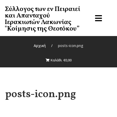
Σύλλογος των εν Πειραιεί
Σύλλογος των Εν Πειραιεί
και Απανταχού
Και Απανταχού
Ιερακιωτών Λακωνίας
Ιερακιωτών Λακωνίας
"Κοίμησις της Θεοτόκου”
"Κοίμησις Της Θεοτόκου”
Αρχική
/
posts-icon.png
Αρχική
Καλάθι
€0,00
Για το Σύλλογο
Πληρωμές
posts-icon.png
Επικοινωνία